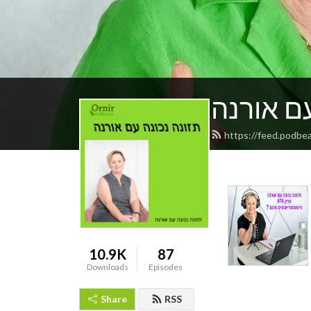
עם אורנה
https://feed.podbe
10.9K
87
Downloads
Episodes
Share
RSS