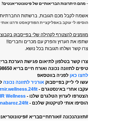
- מהם היתרונות הבריאותיים של פיטונוטריאנטים?
א
שמח לקבל מכם תגובות, ברשתות החברתיות, ו
הוסיפו לי עוקב באפליקציית הפודקאסט ודרגו אותי 
מוזמנים להצטרף לקהילה שלי בפייסבוק בקבוצ
שתפו את הערוץ והפרק עם מכרים וחברים!!
צרו קשר ושלחו תגובות בכל נושא.
צרו קשר בטלפון לתיאום פגישת הערכת בריא
טיפים לתזונה נכונה ואורח חיים בריא
98650
לחצו כאן
לפניה בווטסאפ
עשו לי לייק בפייסבוק
אורניר לתזונה נכונה
לק
עקבו אחרי באינסטגרם -
rnir.wellness.24fit
הצטרפו לערוץ הטלגרם שלנו -
IR Wellness
הוסיפו אותי לטיקטוק שלכם -
nabaroz.24fit@
#תזונהנכונה #אורחחייםבריא #פיטונוטריאנ