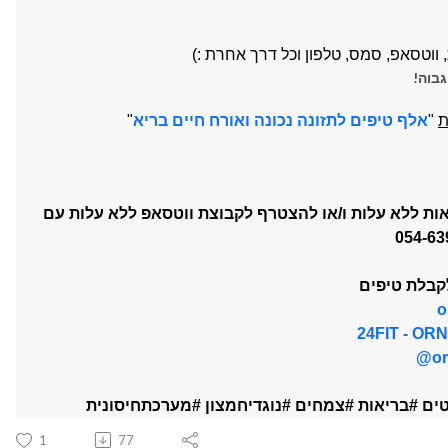
וטסאפ, סמס, טלפון וכל דרך אחרת :)
גבוה!
ת
"
אלף טיפים לתזונה נכונה ואורח חיים בריא
"
ות ללא עלות ו/או להצטרף לקבוצת ווטסאפ ללא עלות עם
054-63
בלת טיפים
o
24FIT - ORN
or
טים #בריאות #צמחים #נוגדיחמצון #מערכתחיסונית
1
77